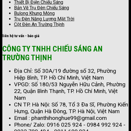
Thiết Bị Điện Chiếu Sáng
Bản Vẽ Trụ Đèn Chiếu Sáng
Bulong Khung Móng
Trụ Đèn Năng Lượng Mặt Trời
Cột Đèn An Trường Thịnh
liên hệ tư vấn - báo giá
CÔNG TY TNHH CHIẾU SÁNG AN
TRƯỜNG THỊNH
Địa Chỉ: Số 30A/19 đường số 32, Phường
Hiệp Bình, TP. Hồ Chí Minh, Việt Nam
VPGD: Số 180/53 Nguyễn Hữu Cảnh, Phường
22, Quận Bình Thạnh, TP. Hồ Chí Minh, Việt
Nam
CN TP. Hà Nội: Số 78, Tổ 3 Đa Sĩ, Phường Kiến
Hưng, Quận Hà Đông, TP. Hà Nội, Việt Nam
Email : phanthihonghue99@gmail.com
Phone/ Zalo:
0916 025 924 - 0984 992 924 -