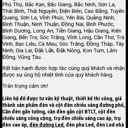
Phú Thọ, Bắc Kan, Bắc Giang, Bắc Ninh, Sơn La,
Thái Bình, Thái Nguyên, Điện Biên, Cao Bằng, Tuyên
Quang, Sơn La, Vĩnh Phúc, Yên Bái, Quảng Ninh,
Bình Thuận, Ninh Thuận, Đồng Nai, Bình Phước,
Bình Dương, Long An, Tiền Giang, Hậu Giang, Kiên
Giang, Bến Tre, Sóc Trăng, Vĩnh Long, Cần Thơ, Trà
Vinh, Bạc Liêu, Cà Mau, Sóc Trăng, Đồng Tháp, Tây
Ninh, Gia Lai, Đắk Lắk, Đắk Nông, Kon Tum, Lâm
Đồng, Vũng Tàu.
Rất hân hạnh được hợp tác cùng quý khách và nhận
được sự ủng hộ nhiệt tình của quý khách hàng.
Trân trọng cảm ơn!
Liên hệ để được tư vấn kỹ thuật, thiết kế thi công, giá
thành sản phẩm đèn và
cột đèn chiếu sáng đường phố
,
Cần đèn gắn tường, cần đèn gắn cột BTLT,
cột đèn
chiếu sáng công cộng
,
trụ đèn chiếu sáng cao áp
, trụ
đèn cao áp,
đèn đường Led
, đèn pha Led, đèn Led nhà