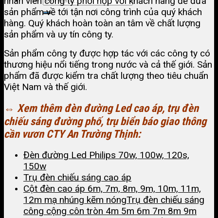
nhân viên công ty phối hợp với khách hàng để đưa
sản phẩm về tới tận nơi công trình của quý khách
hàng. Quý khách hoàn toàn an tâm về chất lượng
sản phẩm và uy tín công ty.
Sản phẩm công ty được hợp tác với các công ty có
thương hiệu nổi tiếng trong nước và cả thế giới. Sản
phẩm đã được kiểm tra chất lượng theo tiêu chuẩn
Việt Nam và thế giới.
⇔ Xem thêm đèn đường Led cao áp, trụ đèn
chiếu sáng đường phố, trụ biển báo giao thông
cần vươn CTY An Trường Thịnh:
Đèn đường Led Philips 70w, 100w, 120s,
150w
Trụ đèn chiếu sáng cao áp
Cột đèn cao áp 6m, 7m, 8m, 9m, 10m, 11m,
12m mạ nhúng kẽm nóng
Trụ đèn chiếu sáng
công cộng côn tròn 4m 5m 6m 7m 8m 9m