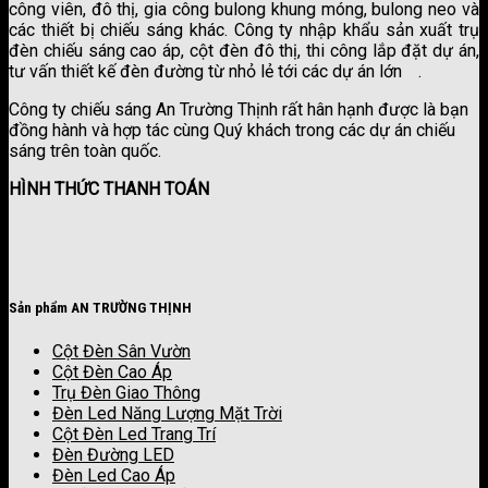
công viên, đô thị, gia công bulong khung móng, bulong neo và
các thiết bị chiếu sáng khác. Công ty nhập khẩu sản xuất trụ
đèn chiếu sáng cao áp, cột đèn đô thị, thi công lắp đặt dự án,
tư vấn thiết kế đèn đường từ nhỏ lẻ tới các dự án lớn
.
công ty sơn kova
Công ty chiếu sáng An Trường Thịnh rất hân hạnh được là bạn
đồng hành và hợp tác cùng Quý khách trong các dự án chiếu
sáng trên toàn quốc.
HÌNH THỨC THANH TOÁN
Sản phẩm AN TRƯỜNG THỊNH
Cột Đèn Sân Vườn
Cột Đèn Cao Áp
Trụ Đèn Giao Thông
Đèn Led Năng Lượng Mặt Trời
Cột Đèn Led Trang Trí
Đèn Đường LED
Đèn Led Cao Áp