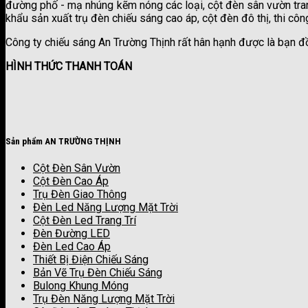
đường phố - mạ nhúng kẽm nóng các loại, cột đèn sân vườn trang
khẩu sản xuất trụ đèn chiếu sáng cao áp, cột đèn đô thị, thi công
Công ty chiếu sáng An Trường Thịnh rất hân hạnh được là bạn đ
HÌNH THỨC THANH TOÁN
Sản phẩm AN TRƯỜNG THỊNH
Cột Đèn Sân Vườn
Cột Đèn Cao Áp
Trụ Đèn Giao Thông
Đèn Led Năng Lượng Mặt Trời
Cột Đèn Led Trang Trí
Đèn Đường LED
Đèn Led Cao Áp
Thiết Bị Điện Chiếu Sáng
Bản Vẽ Trụ Đèn Chiếu Sáng
Bulong Khung Móng
Trụ Đèn Năng Lượng Mặt Trời