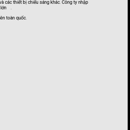
à các thiết bị chiếu sáng khác. Công ty nhập
 lớn
.
công ty sơn kova
ên toàn quốc.