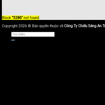
Block
"3286"
not found
Copyright 2026 © Bản quyền thuộc về
Công Ty Chiếu Sáng An T
Trang Chủ
Giới Thiệu
Sản Phẩm Chiếu Sáng
Cột Đèn Chiếu Sáng
Cột Đèn Cao Áp
Cột Đèn Sân Vườn
Cột Đèn Led Trang Trí
Trụ Đèn Pha Đa Giác
Trụ Đèn Giao Thông
Trụ Thép Lắp Camera
Bulong Khung Móng
Bản Vẽ Trụ Đèn Chiếu Sáng
Đèn Led Chiếu Sáng Công Cộng
Đèn Đường LED