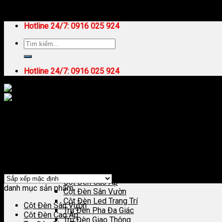
Skip to content
Hotline 24/7:
0916 025 924
Hotline 24/7:
0916 025 924
Trang chủ
/
Cần Đèn Chiếu Sáng Cao Áp
Trang Chủ
Lọc
Giới Thiệu
Hiển thị kết quả duy nhất
Sản Phẩm Chiếu Sáng
Cột Đèn Chiếu Sáng
Cột Đèn Cao Áp
danh mục sản phẩm
Cột Đèn Sân Vườn
Cột Đèn Led Trang Trí
Cột Đèn Sân Vườn
Trụ Đèn Pha Đa Giác
Cột Đèn Cao Áp
Trụ Đèn Giao Thông