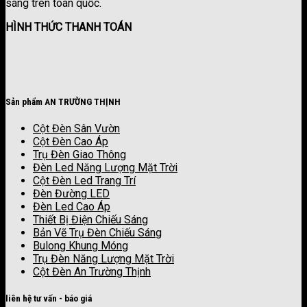
sáng trên toàn quốc.
HÌNH THỨC THANH TOÁN
Sản phẩm AN TRƯỜNG THỊNH
Cột Đèn Sân Vườn
Cột Đèn Cao Áp
Trụ Đèn Giao Thông
Đèn Led Năng Lượng Mặt Trời
Cột Đèn Led Trang Trí
Đèn Đường LED
Đèn Led Cao Áp
Thiết Bị Điện Chiếu Sáng
Bản Vẽ Trụ Đèn Chiếu Sáng
Bulong Khung Móng
Trụ Đèn Năng Lượng Mặt Trời
Cột Đèn An Trường Thịnh
liên hệ tư vấn - báo giá