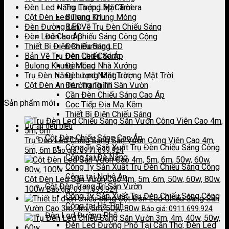
Đèn Led Năng Lượng Mặt Trời
Trụ Thép Lắp Camera
Cột Đèn Led Trang Trí
Bulong Khung Móng
Đèn Đường LED
Bản Vẽ Trụ Đèn Chiếu Sáng
Đèn Led Cao Áp
Đèn Led Chiếu Sáng Công Cộng
Thiết Bị Điện Chiếu Sáng
Đèn Đường LED
Bản Vẽ Trụ Đèn Chiếu Sáng
Đèn Led Cao Áp
Bulong Khung Móng
Đèn Led Nhà Xưởng
Trụ Đèn Năng Lượng Mặt Trời
Đèn Led Năng Lượng Mặt Trời
Cột Đèn An Trường Thịnh
Đèn Trang Trí Sân Vườn
Cần Đèn Chiếu Sáng Cao Áp
Sản phẩm mới
Cọc Tiếp Địa Mạ Kẽm
Thiết Bị Điện Chiếu Sáng
Dự án tiêu biểu
Cột Đèn Chiếu Sáng Cao Áp
Trụ Đèn Led Chiếu Sáng Sân Vườn Công Viên Cao 4m,
Công Ty Sản Xuất Trụ Đèn Chiếu Sáng Công
5m, 6m
Báo giá: 0911.699.924
Cộng tại Đà Nẵng
Công Ty Sản Xuất Trụ Đèn Chiếu Sáng Công
Cộng tại Nghệ An
Cột Đèn Led Sân Vườn Cao 4m, 5m, 6m, 50w, 60w, 80w,
Cột Đèn Trang Trí Sân Vườn
100w
Báo giá: 0911.699.924
Công Ty Sản Xuất Trụ Đèn Chiếu Sáng Công
Cột Đèn Led Chiếu Sáng Sân
Cộng tại Hà Tĩnh
Vườn Cao 3m, 4m, 5m, 50w, 80w
Báo giá: 0911.699.924
Đèn Led Đường Phố
Đèn Led Đường Phố Tại Cần Thơ, Đèn Led