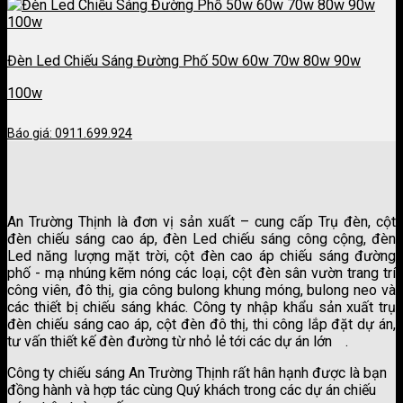
Đèn Led Chiếu Sáng Đường Phố 50w 60w 70w 80w 90w
100w
Báo giá: 0911.699.924
An Trường Thịnh là đơn vị sản xuất – cung cấp Trụ đèn, cột
đèn chiếu sáng cao áp, đèn Led chiếu sáng công cộng, đèn
Led năng lượng mặt trời, cột đèn cao áp chiếu sáng đường
phố - mạ nhúng kẽm nóng các loại, cột đèn sân vườn trang trí
công viên, đô thị, gia công bulong khung móng, bulong neo và
các thiết bị chiếu sáng khác. Công ty nhập khẩu sản xuất trụ
đèn chiếu sáng cao áp, cột đèn đô thị, thi công lắp đặt dự án,
tư vấn thiết kế đèn đường từ nhỏ lẻ tới các dự án lớn
.
công ty sơn kova
Công ty chiếu sáng An Trường Thịnh rất hân hạnh được là bạn
đồng hành và hợp tác cùng Quý khách trong các dự án chiếu