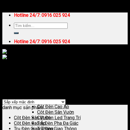
Skip to content
Hotline 24/7:
0916 025 924
Hotline 24/7:
0916 025 924
Trang chủ
/
Đèn Đường LED
Trang Chủ
Lọc
Giới Thiệu
Hiển thị kết quả duy nhất
Sản Phẩm Chiếu Sáng
Cột Đèn Chiếu Sáng
Cột Đèn Cao Áp
danh mục sản phẩm
Cột Đèn Sân Vườn
Cột Đèn Sân Vườn
Cột Đèn Led Trang Trí
Cột Đèn Cao Áp
Trụ Đèn Pha Đa Giác
Trụ Đèn Giao Thông
Trụ Đèn Giao Thông