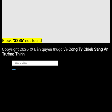
Block
"3286"
not found
Copyright 2026 © Bản quyền thuộc về
Công Ty Chiếu Sáng An
Trường Thịnh
Trang Chủ
Giới Thiệu
Sản Phẩm Chiếu Sáng
Cột Đèn Chiếu Sáng
Cột Đèn Cao Áp
Cột Đèn Sân Vườn
Cột Đèn Led Trang Trí
Trụ Đèn Pha Đa Giác
Trụ Đèn Giao Thông