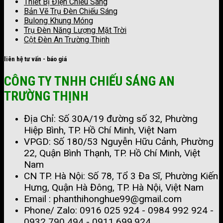
Thiết Bị Điện Chiếu Sáng
Bản Vẽ Trụ Đèn Chiếu Sáng
Bulong Khung Móng
Trụ Đèn Năng Lượng Mặt Trời
Cột Đèn An Trường Thịnh
liên hệ tư vấn - báo giá
CÔNG TY TNHH CHIẾU SÁNG AN
TRƯỜNG THỊNH
Địa Chỉ: Số 30A/19 đường số 32, Phường
Hiệp Bình, TP. Hồ Chí Minh, Việt Nam
VPGD: Số 180/53 Nguyễn Hữu Cảnh, Phường
22, Quận Bình Thạnh, TP. Hồ Chí Minh, Việt
Nam
CN TP. Hà Nội: Số 78, Tổ 3 Đa Sĩ, Phường Kiến
Hưng, Quận Hà Đông, TP. Hà Nội, Việt Nam
Email : phanthihonghue99@gmail.com
Phone/ Zalo:
0916 025 924 - 0984 992 924 -
0932 790 494 - 0911.699.924