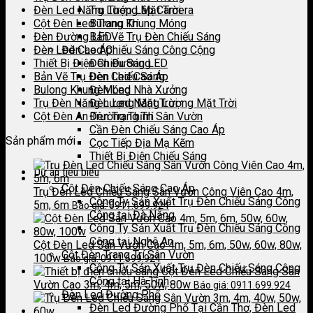
Đèn Led Năng Lượng Mặt Trời
Trụ Thép Lắp Camera
Cột Đèn Led Trang Trí
Bulong Khung Móng
Đèn Đường LED
Bản Vẽ Trụ Đèn Chiếu Sáng
Đèn Led Cao Áp
Đèn Led Chiếu Sáng Công Cộng
Thiết Bị Điện Chiếu Sáng
Đèn Đường LED
Bản Vẽ Trụ Đèn Chiếu Sáng
Đèn Led Cao Áp
Bulong Khung Móng
Đèn Led Nhà Xưởng
Trụ Đèn Năng Lượng Mặt Trời
Đèn Led Năng Lượng Mặt Trời
Cột Đèn An Trường Thịnh
Đèn Trang Trí Sân Vườn
Cần Đèn Chiếu Sáng Cao Áp
Sản phẩm mới
Cọc Tiếp Địa Mạ Kẽm
Thiết Bị Điện Chiếu Sáng
Dự án tiêu biểu
Cột Đèn Chiếu Sáng Cao Áp
Trụ Đèn Led Chiếu Sáng Sân Vườn Công Viên Cao 4m,
Công Ty Sản Xuất Trụ Đèn Chiếu Sáng Công
5m, 6m
Báo giá: 0911.699.924
Cộng tại Đà Nẵng
Công Ty Sản Xuất Trụ Đèn Chiếu Sáng Công
Cộng tại Nghệ An
Cột Đèn Led Sân Vườn Cao 4m, 5m, 6m, 50w, 60w, 80w,
Cột Đèn Trang Trí Sân Vườn
100w
Báo giá: 0911.699.924
Công Ty Sản Xuất Trụ Đèn Chiếu Sáng Công
Cột Đèn Led Chiếu Sáng Sân
Cộng tại Hà Tĩnh
Vườn Cao 3m, 4m, 5m, 50w, 80w
Báo giá: 0911.699.924
Đèn Led Đường Phố
Đèn Led Đường Phố Tại Cần Thơ, Đèn Led