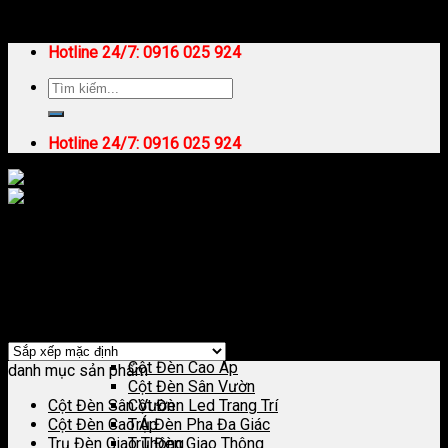
Skip to content
Hotline 24/7:
0916 025 924
Hotline 24/7:
0916 025 924
Trang chủ
/
Trụ Thép Lắp Camera
Trang Chủ
Lọc
Giới Thiệu
Hiển thị kết quả duy nhất
Sản Phẩm Chiếu Sáng
Cột Đèn Chiếu Sáng
Cột Đèn Cao Áp
danh mục sản phẩm
Cột Đèn Sân Vườn
Cột Đèn Sân Vườn
Cột Đèn Led Trang Trí
Cột Đèn Cao Áp
Trụ Đèn Pha Đa Giác
Trụ Đèn Giao Thông
Trụ Đèn Giao Thông