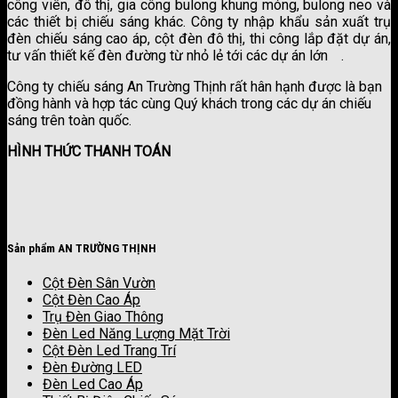
công viên, đô thị, gia công bulong khung móng, bulong neo và
các thiết bị chiếu sáng khác. Công ty nhập khẩu sản xuất trụ
đèn chiếu sáng cao áp, cột đèn đô thị, thi công lắp đặt dự án,
tư vấn thiết kế đèn đường từ nhỏ lẻ tới các dự án lớn
.
công ty sơn kova
Công ty chiếu sáng An Trường Thịnh rất hân hạnh được là bạn
đồng hành và hợp tác cùng Quý khách trong các dự án chiếu
sáng trên toàn quốc.
HÌNH THỨC THANH TOÁN
Sản phẩm AN TRƯỜNG THỊNH
Cột Đèn Sân Vườn
Cột Đèn Cao Áp
Trụ Đèn Giao Thông
Đèn Led Năng Lượng Mặt Trời
Cột Đèn Led Trang Trí
Đèn Đường LED
Đèn Led Cao Áp