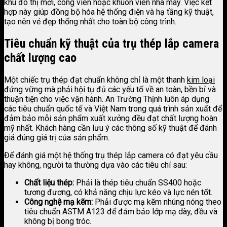
khu đô thị mới, công viên hoặc khuôn viên nhà máy. Việc kết
hợp này giúp đồng bộ hóa hệ thống điện và hạ tầng kỹ thuật,
tạo nên vẻ đẹp thống nhất cho toàn bộ công trình.
Tiêu chuẩn kỹ thuật của trụ thép lắp camera
chất lượng cao
Một chiếc trụ thép đạt chuẩn không chỉ là một thanh
kim loại
đứng vững mà phải hội tụ đủ các yếu tố về an toàn, bền bỉ và
thuận tiện cho việc vận hành. An Trường Thịnh luôn áp dụng
các tiêu chuẩn quốc tế và Việt Nam trong quá trình sản xuất để
đảm bảo mỗi sản phẩm xuất xưởng đều đạt chất lượng hoàn
mỹ nhất. Khách hàng cần lưu ý các thông số kỹ thuật để đánh
giá đúng giá trị của sản phẩm.
Để đánh giá một hệ thống trụ thép lắp camera có đạt yêu cầu
hay không, người ta thường dựa vào các tiêu chí sau:
Chất liệu thép:
Phải là thép tiêu chuẩn SS400 hoặc
tương đương, có khả năng chịu lực kéo và lực nén tốt.
Công nghệ mạ kẽm:
Phải được mạ kẽm nhúng nóng theo
tiêu chuẩn ASTM A123 để đảm bảo lớp mạ dày, đều và
không bị bong tróc.