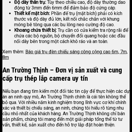
Độ dày thân trụ:
Tùy theo chiều cao, độ dày thường dao
động từ 3mm đến 6mm để đảm bảo độ cứng cáp.
Thiết kế mặt bích:
Phần đế trụ (mặt bích) phải có kích
thước và độ dày đủ lớn, kết nối chắc chắn với khung
móng bê tông qua các bu lông neo cường độ cao.
Khoang chứa thiết bị:
Trụ cần có cửa kiểm tra rộng rãi để
chứa các bộ nguồn, bộ chuyển đổi quang hoặc các đầu
nối dây bên trong một cách khô ráo và an toàn.
Xem thêm:
Báo giá trụ đèn chiếu sáng công cộng cao 6m, 7m,
8m
An Trường Thịnh – Đơn vị sản xuất và cung
cấp trụ thép lắp camera uy tín
Nếu bạn đang tìm kiếm một đối tác tin cậy để thực hiện các dự
án an ninh quy mô, An Trường Thịnh chính là cái tên không thể
bỏ qua. Với nhiều năm kinh nghiệm trong lĩnh vực cơ khí chính
xác và thiết bị chiếu sáng, an ninh, chúng tôi hiểu rõ từng nhu
cầu nhỏ nhất của khách hàng. An Trường Thịnh không chỉ bán
sản phẩm, chúng tôi mang đến một giải pháp tổng thể từ tư
vấn, thiết kế, sản xuất cho đến hỗ trợ lắp đặt hoàn thiện.