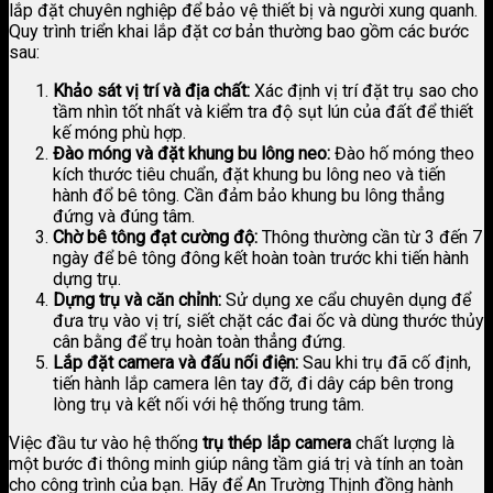
lắp đặt chuyên nghiệp để bảo vệ thiết bị và người xung quanh.
Quy trình triển khai lắp đặt cơ bản thường bao gồm các bước
sau:
Khảo sát vị trí và địa chất:
Xác định vị trí đặt trụ sao cho
tầm nhìn tốt nhất và kiểm tra độ sụt lún của đất để thiết
kế móng phù hợp.
Đào móng và đặt khung bu lông neo:
Đào hố móng theo
kích thước tiêu chuẩn, đặt khung bu lông neo và tiến
hành đổ bê tông. Cần đảm bảo khung bu lông thẳng
đứng và đúng tâm.
Chờ bê tông đạt cường độ:
Thông thường cần từ 3 đến 7
ngày để bê tông đông kết hoàn toàn trước khi tiến hành
dựng trụ.
Dựng trụ và căn chỉnh:
Sử dụng xe cẩu chuyên dụng để
đưa trụ vào vị trí, siết chặt các đai ốc và dùng thước thủy
cân bằng để trụ hoàn toàn thẳng đứng.
Lắp đặt camera và đấu nối điện:
Sau khi trụ đã cố định,
tiến hành lắp camera lên tay đỡ, đi dây cáp bên trong
lòng trụ và kết nối với hệ thống trung tâm.
Việc đầu tư vào hệ thống
trụ thép lắp camera
chất lượng là
một bước đi thông minh giúp nâng tầm giá trị và tính an toàn
cho công trình của bạn. Hãy để An Trường Thịnh đồng hành