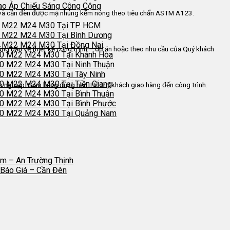
ao Áp Chiếu Sáng Công Cộng
và cần đèn được mạ nhúng kẽm nóng theo tiêu chẩn ASTM A123.
0 M22 M24 M30 Tại TP. HCM
0 M22 M24 M30 Tại Bình Dương
0 M22 M24 M30 Tại Đồng Nai
úng bản vẽ thiết kế công trình – dự án hoặc theo nhu cầu của Quý khách
20 M22 M24 M30 Tại Khánh Hòa
0 M22 M24 M30 Tại Ninh Thuận
0 M22 M24 M30 Tại Tây Ninh
0 M22 M24 M30 Tại Tiền Giang
n nghiệp: Giao hàng đúng hẹn, Hỗ trợ khách giao hàng đến công trình.
0 M22 M24 M30 Tại Bình Thuận
20 M22 M24 M30 Tại Bình Phước
20 M22 M24 M30 Tại Quảng Nam
m – An Trường Thịnh
Báo Giá – Cần Đèn