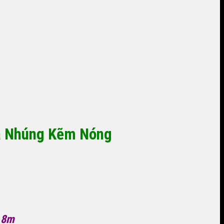
ạ Nhúng Kẽm Nóng
, 8m