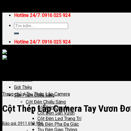
Skip to content
Hotline 24/7:
0916 025 924
Hotline 24/7:
0916 025 924
Trang Chủ
Giới Thiệu
Trang chủ
/
Trụ Thép Lắp Camera
Sản Phẩm Chiếu Sáng
Cột Đèn Chiếu Sáng
Cột Thép Lắp Camera Tay Vươn Đ
Cột Đèn Cao Áp
Cột Đèn Sân Vườn
Cột Đèn Led Trang Trí
Báo giá: 0911.699.924
Trụ Đèn Pha Đa Giác
Trụ Đèn Giao Thông