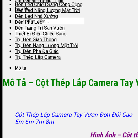
Cột Đèn An Trường Thịnh
Đèn Led Chiếu Sáng Công Cộng
Liên Hệ
Đèn Led Năng Lượng Mặt Trời
Đèn Led Nhà Xưởng
Đèn Pha Led
Đèn Trang Trí Sân Vườn
Thiết Bị Điện Chiếu Sáng
Trụ Đèn Giao Thông
Trụ Đèn Năng Lượng Mặt Trời
Trụ Đèn Pha Đa Giác
Trụ Thép Lắp Camera
Mô tả
Mô Tả – Cột Thép Lắp Camera Ta
Cột Thép Lắp Camera Tay Vươn Đơn Đôi Cao
5m 6m 7m 8m
Hình Ảnh – Cột t