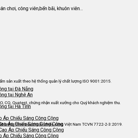
sân chơi, công viên,bến bãi, khuôn viên…
ẩm sản xuất theo hệ thống quản lý chất lượng ISO 9001:2015.
ộng tại Đà Nẵng
ộng tại Nghệ An
O, CQ, Quatest, chứng nhận xuất xưởng cho Quý khách nghiệm thu.
ng tại Hà Tĩnh
o Áp Chiếu Sáng Công Cộng
Cao Áp Chiếu Sáng Công Cộng
ất lượng theo tiêu chuẩn chiếu sáng Việt Nam TCVN 7722-2-3:2019.
 Cao Áp Chiếu Sáng Công Cộng
o Áp Chiếu Sáng Công Cộng