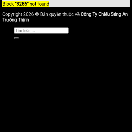
Block
"3286"
not found
Copyright 2026 © Bản quyền thuộc về
Công Ty Chiếu Sáng An
Trường Thịnh
Trang Chủ
Giới Thiệu
Sản Phẩm Chiếu Sáng
Cột Đèn Chiếu Sáng
Cột Đèn Cao Áp
Cột Đèn Sân Vườn
Cột Đèn Led Trang Trí
Trụ Đèn Pha Đa Giác
Trụ Đèn Giao Thông
Trụ Thép Lắp Camera
Bulong Khung Móng
Bản Vẽ Trụ Đèn Chiếu Sáng
Đèn Led Chiếu Sáng Công Cộng
Đèn Đường LED
Đèn Led Cao Áp
Đèn Led Nhà Xưởng
Đèn Led Năng Lượng Mặt Trời