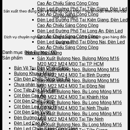
Cao Áp Chiếu Sáng Công Cộng
Đèn Led Đường Phố Tại Tiền Giang, Đèn Led
Sản xuất theo đúng bản vẽ thiết kế công trình – dự án hoặc theo nhu cầu
Cao Áp Chiếu Sáng Công Cộng
của Quý khách
Đèn Led Đường Phố Tại Kiên Giang, Đèn Led
Cao Áp Chiếu Sáng Công Cộng
Đèn Led Đường Phố Tại Long An, Đèn Led
Cao Áp Chiếu Sáng Công Cộng
Dịch vụ chuyên nghiệp: Giao hàng đúng hẹn, Hỗ trợ khách giao hàng đến
Đèn Led Đường Phố Tại Đồng Nai, Đèn Led
công trình.
Cao Áp Chiếu Sáng Công Cộng
Danh mục:
Đèn Đường LED
Bulong Neo Móng
Sản phẩm
Sản Xuất Bulong Neo, Bulong Móng M16
M20 M22 M24 M30 Tại TP. HCM
Bản Vẽ Trụ Đèn Chiếu Sáng
Sản Xuất Bulong Neo, Bulong Móng M16
Bulong Khung Móng
M20 M22 M24 M30 Tại Bình Dương
Cần Đèn Chiếu Sáng Cao Áp
Sản Xuất Bulong Neo, Bulong Móng M16
Chưa phân loại
M20 M22 M24 M30 Tại Đồng Nai
Cọc Tiếp Địa Mạ Kẽm
Sản Xuất Bulong Neo, Bu Long Móng M16
Cột Đèn Cao Áp
M20 M22 M24 M30 Tại Khánh Hòa
Cột Đèn Chiếu Sáng
Sản Xuất Bulong Neo, Bu Long Móng M16
Cột Đèn Led Trang Trí
M20 M22 M24 M30 Tại Ninh Thuận
Cột Đèn Sân Vườn
Sản Xuất Bulong Neo, Bu Long Móng M16
Đèn Đường LED
M20 M22 M24 M30 Tại Tây Ninh
Đèn Led Cao Áp
Sản Xuất Bulong Neo, Bu Long Móng M16
Đèn Led Chiếu Sáng Công Cộng