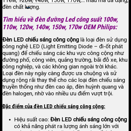
110w, 120w, 140w, 150w, 170w,… mẫu mã đa dạng,
đèn chất lượng.
Tìm hiểu về đèn đường Led công suất 100w,
110w, 120w, 140w, 150w, 170w OEM Philips:
Đèn LED chiếu sáng công cộng
là loại đèn sử dụng
công nghệ LED (Light Emitting Diode – đi-ốt phát
quang) để chiếu sáng các khu vực công cộng như
đường phố, công viên, quảng trường, bãi đỗ xe, khu
công nghiệp, và các không gian ngoài trời khác.
Loại đèn này ngày càng được ưa chuộng và sử
dụng rộng rãi thay thế cho các loại đèn chiếu sáng
truyền thống như đèn cao áp, đèn huỳnh quang và
đèn halogen, nhờ vào nhiều ưu điểm vượt trội.
Đặc điểm của đèn LED chiếu sáng công cộng:
Hiệu suất cao:
Đèn LED chiếu sáng công cộng
có khả năng phát ra lượng ánh sáng lớn với