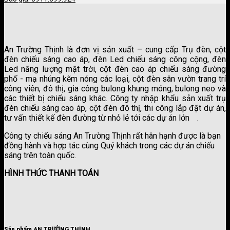
An Trường Thịnh là đơn vị sản xuất – cung cấp Trụ đèn, cột
đèn chiếu sáng cao áp, đèn Led chiếu sáng công cộng, đèn
Led năng lượng mặt trời, cột đèn cao áp chiếu sáng đường
phố - mạ nhúng kẽm nóng các loại, cột đèn sân vườn trang trí
công viên, đô thị, gia công bulong khung móng, bulong neo và
các thiết bị chiếu sáng khác. Công ty nhập khẩu sản xuất trụ
đèn chiếu sáng cao áp, cột đèn đô thị, thi công lắp đặt dự án,
tư vấn thiết kế đèn đường từ nhỏ lẻ tới các dự án lớn
.
công ty sơn kova
Công ty chiếu sáng An Trường Thịnh rất hân hạnh được là bạn
đồng hành và hợp tác cùng Quý khách trong các dự án chiếu
sáng trên toàn quốc.
HÌNH THỨC THANH TOÁN
Sản phẩm AN TRƯỜNG THỊNH