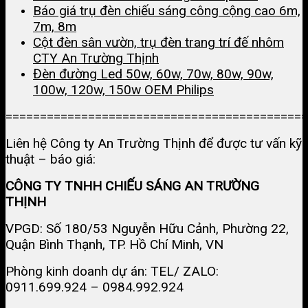
Báo giá trụ đèn chiếu sáng công cộng cao 6m,
7m, 8m
Cột đèn sân vườn, trụ đèn trang trí đế nhôm
CTY An Trường Thịnh
Đèn đường Led 50w, 60w, 70w, 80w, 90w,
100w, 120w, 150w OEM Philips
============================================
Liên hệ Công ty An Trường Thịnh để được tư vấn kỹ
thuật – báo giá:
CÔNG TY TNHH CHIẾU SÁNG AN TRƯỜNG
THỊNH
VPGD: Số 180/53 Nguyễn Hữu Cảnh, Phường 22,
Quận Bình Thạnh, TP. Hồ Chí Minh, VN
Phòng kinh doanh dự án: TEL/ ZALO:
0911.699.924 – 0984.992.924