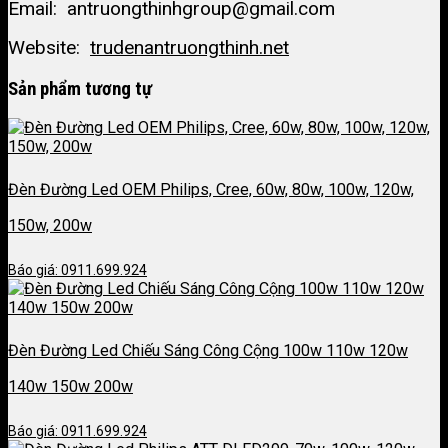
Email: antruongthinhgroup@gmail.com
Website:
trudenantruongthinh.net
Sản phẩm tương tự
Đèn Đường Led OEM Philips, Cree, 60w, 80w, 100w, 120w,
150w, 200w
Báo giá: 0911.699.924
Đèn Đường Led Chiếu Sáng Công Cộng 100w 110w 120w
140w 150w 200w
Báo giá: 0911.699.924