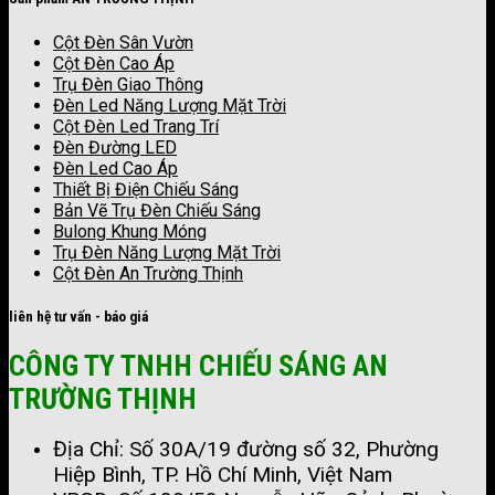
Cột Đèn Sân Vườn
Cột Đèn Cao Áp
Trụ Đèn Giao Thông
Đèn Led Năng Lượng Mặt Trời
Cột Đèn Led Trang Trí
Đèn Đường LED
Đèn Led Cao Áp
Thiết Bị Điện Chiếu Sáng
Bản Vẽ Trụ Đèn Chiếu Sáng
Bulong Khung Móng
Trụ Đèn Năng Lượng Mặt Trời
Cột Đèn An Trường Thịnh
liên hệ tư vấn - báo giá
CÔNG TY TNHH CHIẾU SÁNG AN
TRƯỜNG THỊNH
Địa Chỉ: Số 30A/19 đường số 32, Phường
Hiệp Bình, TP. Hồ Chí Minh, Việt Nam