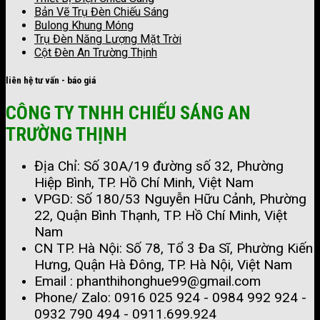
Bản Vẽ Trụ Đèn Chiếu Sáng
Bulong Khung Móng
Trụ Đèn Năng Lượng Mặt Trời
Cột Đèn An Trường Thịnh
liên hệ tư vấn - báo giá
CÔNG TY TNHH CHIẾU SÁNG AN
TRƯỜNG THỊNH
Địa Chỉ: Số 30A/19 đường số 32, Phường
Hiệp Bình, TP. Hồ Chí Minh, Việt Nam
VPGD: Số 180/53 Nguyễn Hữu Cảnh, Phường
22, Quận Bình Thạnh, TP. Hồ Chí Minh, Việt
Nam
CN TP. Hà Nội: Số 78, Tổ 3 Đa Sĩ, Phường Kiến
Hưng, Quận Hà Đông, TP. Hà Nội, Việt Nam
Email : phanthihonghue99@gmail.com
Phone/ Zalo:
0916 025 924 - 0984 992 924 -
0932 790 494 - 0911.699.924