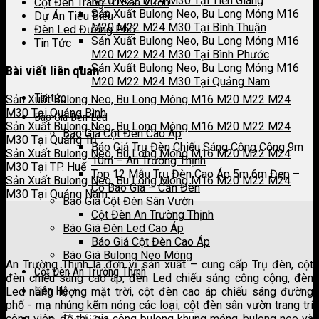
M20 M22 M24 M30 Tại Tiền Giang
Cột Đèn Trang Trí Sân Vườn
Sản Xuất Bulong Neo, Bu Long Móng M16
Dự Án Tiêu Biểu
M20 M22 M24 M30 Tại Bình Thuận
Đèn Led Đường Phố
Sản Xuất Bulong Neo, Bu Long Móng M16
Tin Tức
M20 M22 M24 M30 Tại Bình Phước
Sản Xuất Bulong Neo, Bu Long Móng M16
Bài viết liên quan
M20 M22 M24 M30 Tại Quảng Nam
Tin tức
Sản Xuất Bulong Neo, Bu Long Móng M16 M20 M22 M24
M30 Tại Quảng Bình
Báo Giá Đèn Led
Sản Xuất Bulong Neo, Bu Long Móng M16 M20 M22 M24
Báo Giá Cột Đèn Cao Áp
M30 Tại Quảng Trị
Báo Giá Trụ Đèn Chiếu Sáng Công Cộng 9m
Sản Xuất Bulong Neo, Bu Long Móng M16 M20 M22 M24
10m – An Trường Thịnh
M30 Tại TP. Huế
Top 12 Mẫu Trụ Đèn Cao Áp 5m 6m Đẹp –
Sản Xuất Bulong Neo, Bu Long Móng M16 M20 M22 M24
Có Báo Giá – Cần Đèn
M30 Tại Quảng Nam
Báo Giá Cột Đèn Sân Vườn
Cột Đèn An Trường Thịnh
Báo Giá Đèn Led Cao Áp
Báo Giá Cột Đèn Cao Áp
Báo Giá Bulong Neo Móng
An Trường Thịnh là đơn vị sản xuất – cung cấp Trụ đèn, cột
Cột Đèn An Trường Thịnh
đèn chiếu sáng cao áp, đèn Led chiếu sáng công cộng, đèn
Liên Hệ
Led năng lượng mặt trời, cột đèn cao áp chiếu sáng đường
phố - mạ nhúng kẽm nóng các loại, cột đèn sân vườn trang trí
công viên, đô thị, gia công bulong khung móng, bulong neo và