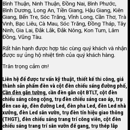
Bình Thuận, Ninh Thuận, Đồng Nai, Bình Phước,
Bình Dương, Long An, Tiền Giang, Hậu Giang, Kiên
Giang, Bến Tre, Sóc Trăng, Vĩnh Long, Cần Thơ, Trà
Vinh, Bạc Liêu, Cà Mau, Sóc Trăng, Đồng Tháp, Tây
Ninh, Gia Lai, Đắk Lắk, Đắk Nông, Kon Tum, Lâm
Đồng, Vũng Tàu.
Rất hân hạnh được hợp tác cùng quý khách và nhận
được sự ủng hộ nhiệt tình của quý khách hàng.
Trân trọng cảm ơn!
Liên hệ để được tư vấn kỹ thuật, thiết kế thi công, giá
thành sản phẩm đèn và
cột đèn chiếu sáng đường phố
,
Cần đèn gắn tường
, cần đèn gắn cột BTLT,
cột đèn
chiếu sáng công cộng
,
trụ đèn chiếu sáng cao áp
, trụ
đèn cao áp, đèn đường Led, đèn pha Led, đèn Led nhà
xưởng, đèn Led sân vườn, trụ đèn tín hiệu giao thông
(THGT), đèn chiếu sáng trang trí công viên, cột đèn
chiếu sáng trang trí sân vườn đế gang, trụ thép lắp