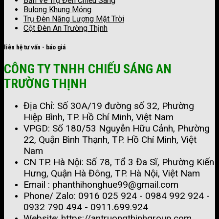
Bản Vẽ Trụ Đèn Chiếu Sáng
Bulong Khung Móng
Trụ Đèn Năng Lượng Mặt Trời
Cột Đèn An Trường Thịnh
liên hệ tư vấn - báo giá
CÔNG TY TNHH CHIẾU SÁNG AN
TRƯỜNG THỊNH
Địa Chỉ: Số 30A/19 đường số 32, Phường
Hiệp Bình, TP. Hồ Chí Minh, Việt Nam
VPGD: Số 180/53 Nguyễn Hữu Cảnh, Phường
22, Quận Bình Thạnh, TP. Hồ Chí Minh, Việt
Nam
CN TP. Hà Nội: Số 78, Tổ 3 Đa Sĩ, Phường Kiến
Hưng, Quận Hà Đông, TP. Hà Nội, Việt Nam
Email : phanthihonghue99@gmail.com
Phone/ Zalo:
0916 025 924 - 0984 992 924 -
0932 790 494 - 0911.699.924
Website:
https://antruongthinhgroup.com