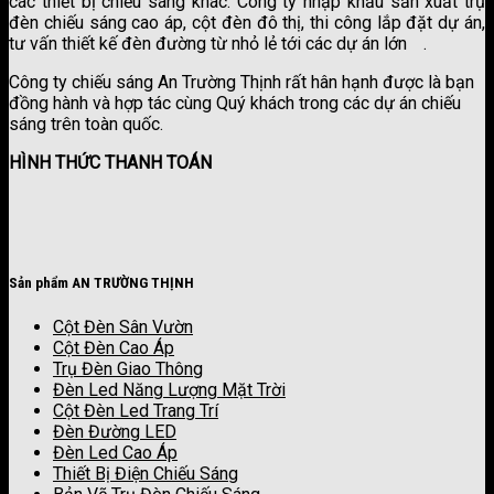
các thiết bị chiếu sáng khác. Công ty nhập khẩu sản xuất trụ
đèn chiếu sáng cao áp, cột đèn đô thị, thi công lắp đặt dự án,
tư vấn thiết kế đèn đường từ nhỏ lẻ tới các dự án lớn
.
công ty sơn kova
Công ty chiếu sáng An Trường Thịnh rất hân hạnh được là bạn
đồng hành và hợp tác cùng Quý khách trong các dự án chiếu
sáng trên toàn quốc.
HÌNH THỨC THANH TOÁN
Sản phẩm AN TRƯỜNG THỊNH
Cột Đèn Sân Vườn
Cột Đèn Cao Áp
Trụ Đèn Giao Thông
Đèn Led Năng Lượng Mặt Trời
Cột Đèn Led Trang Trí
Đèn Đường LED
Đèn Led Cao Áp
Thiết Bị Điện Chiếu Sáng