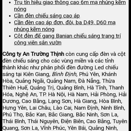
Trụ tín hiệu giao thông cao 6m mạ nhúng kẽm
nóng
Cần đèn chiếu sáng cao áp
Cần đèn cao áp đơn, đôi, ba D49, D60 mạ
nhúng kẽm nóng
Cột đèn đế gang Banian chiếu sáng trang trí
công viên sân vườn
Công ty An Trường Thịnh
còn cung cấp đèn và cột
đèn chiếu sáng cho các vùng miền và các tỉnh
thành khác như phân phối đèn đường Led chiếu
sáng tại Kiên Giang
,
Bình Định
, Phú Yên, Khánh
Hòa, Quảng Ngãi, Quảng Nam, Đà Nẵng, Thừa
Thiên Huế, Quảng Trị, Quảng Bình, Hà Tĩnh, Thanh
Hóa, Nghệ An, TP. Hà Nội, Hà Nam, Hải Phòng, Hải
Dương, Cao Bằng, Lạng Sơn, Hà Giang, Hòa Bình,
Hưng Yên, Lai Châu, Lào Cai, Nam Định, Ninh Bình,
Phú Thọ, Bắc Kan, Bắc Giang, Bắc Ninh, Sơn La,
Thái Bình, Thái Nguyên, Điện Biên, Cao Bằng, Tuyên
Quang, Sơn La, Vĩnh Phúc, Yên Bái, Quảng Ninh,