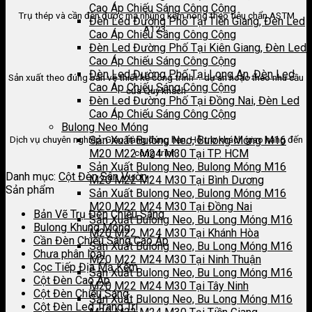
Cao Áp Chiếu Sáng Công Cộng
Trụ thép và cần đèn được mạ nhúng kẽm nóng theo tiêu chẩn ASTM
Đèn Led Đường Phố Tại Tiền Giang, Đèn Led
A123.
Cao Áp Chiếu Sáng Công Cộng
Đèn Led Đường Phố Tại Kiên Giang, Đèn Led
Cao Áp Chiếu Sáng Công Cộng
Đèn Led Đường Phố Tại Long An, Đèn Led
Sản xuất theo đúng bản vẽ thiết kế công trình – dự án hoặc theo nhu cầu
Cao Áp Chiếu Sáng Công Cộng
của Quý khách
Đèn Led Đường Phố Tại Đồng Nai, Đèn Led
Cao Áp Chiếu Sáng Công Cộng
Bulong Neo Móng
Dịch vụ chuyên nghiệp: Giao hàng đúng hẹn, Hỗ trợ khách giao hàng đến
Sản Xuất Bulong Neo, Bulong Móng M16
công trình.
M20 M22 M24 M30 Tại TP. HCM
Sản Xuất Bulong Neo, Bulong Móng M16
Danh mục:
Cột Đèn Sân Vườn
M20 M22 M24 M30 Tại Bình Dương
Sản phẩm
Sản Xuất Bulong Neo, Bulong Móng M16
M20 M22 M24 M30 Tại Đồng Nai
Bản Vẽ Trụ Đèn Chiếu Sáng
Sản Xuất Bulong Neo, Bu Long Móng M16
Bulong Khung Móng
M20 M22 M24 M30 Tại Khánh Hòa
Cần Đèn Chiếu Sáng Cao Áp
Sản Xuất Bulong Neo, Bu Long Móng M16
Chưa phân loại
M20 M22 M24 M30 Tại Ninh Thuận
Cọc Tiếp Địa Mạ Kẽm
Sản Xuất Bulong Neo, Bu Long Móng M16
Cột Đèn Cao Áp
M20 M22 M24 M30 Tại Tây Ninh
Cột Đèn Chiếu Sáng
Sản Xuất Bulong Neo, Bu Long Móng M16
Cột Đèn Led Trang Trí