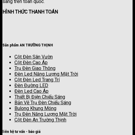
sáng trên toàn quốc.
HÌNH THỨC THANH TOÁN
Sản phẩm AN TRƯỜNG THỊNH
Cột Đèn Sân Vườn
Cột Đèn Cao Áp
Trụ Đèn Giao Thông
Đèn Led Năng Lượng Mặt Trời
Cột Đèn Led Trang Trí
Đèn Đường LED
Đèn Led Cao Áp
Thiết Bị Điện Chiếu Sáng
Bản Vẽ Trụ Đèn Chiếu Sáng
Bulong Khung Móng
Trụ Đèn Năng Lượng Mặt Trời
Cột Đèn An Trường Thịnh
liên hệ tư vấn - báo giá