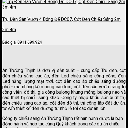
Trụ Đèn Sân Vườn 4 Bóng Đế DC07, Cột Đèn Chiếu Sáng 2m
3m 4m
Báo giá: 0911.699.924
An Trường Thịnh là đơn vị sản xuất – cung cấp Trụ đèn, cột
đèn chiếu sáng cao áp, đèn Led chiếu sáng công cộng, đèn
Led năng lượng mặt trời, cột đèn cao áp chiếu sáng đường
phố - mạ nhúng kẽm nóng các loại, cột đèn sân vườn trang trí
công viên, đô thị, gia công bulong khung móng, bulong neo và
các thiết bị chiếu sáng khác. Công ty nhập khẩu sản xuất trụ
đèn chiếu sáng cao áp, cột đèn đô thị, thi công lắp đặt dự án,
tư vấn thiết kế đèn đường từ nhỏ lẻ tới các dự án lớn
.
công ty sơn kova
Công ty chiếu sáng An Trường Thịnh rất hân hạnh được là bạn
đồng hành và hợp tác cùng Quý khách trong các dự án chiếu