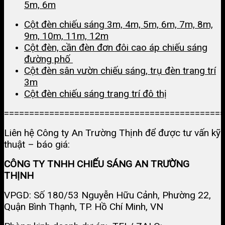
5m, 6m
Cột đèn chiếu sáng 3m, 4m, 5m, 6m, 7m, 8m,
9m, 10m, 11m, 12m
Cột đèn, cần đèn đơn đôi cao áp chiếu sáng
đường phố
Cột đèn sân vườn chiếu sáng, trụ đèn trang trí
3m
Cột đèn chiếu sáng trang trí đô thị
============================================
Liên hệ Công ty An Trường Thịnh để được tư vấn kỹ
thuật – báo giá:
CÔNG TY TNHH CHIẾU SÁNG AN TRƯỜNG
THỊNH
VPGD: Số 180/53 Nguyễn Hữu Cảnh, Phường 22,
Quận Bình Thạnh, TP. Hồ Chí Minh, VN