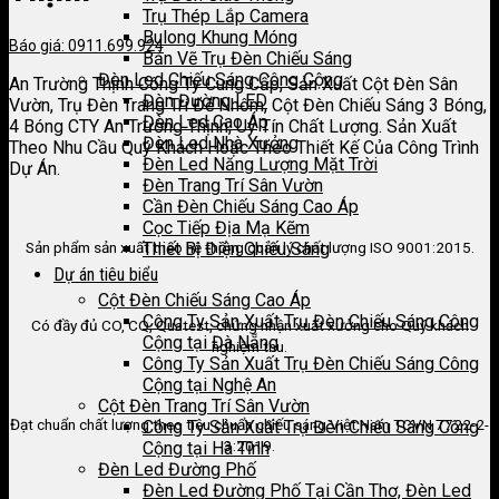
Trụ Thép Lắp Camera
Bulong Khung Móng
Báo giá: 0911.699.924
Bản Vẽ Trụ Đèn Chiếu Sáng
Đèn Led Chiếu Sáng Công Cộng
An Trường Thịnh Công Ty Cung Cấp, Sản Xuất Cột Đèn Sân
Đèn Đường LED
Vườn, Trụ Đèn Trang Trí Đế Nhôm, Cột Đèn Chiếu Sáng 3 Bóng,
Đèn Led Cao Áp
4 Bóng CTY An Trường Thịnh, Uy Tín Chất Lượng. Sản Xuất
Đèn Led Nhà Xưởng
Theo Nhu Cầu Quý Khách Hoặc Theo Thiết Kế Của Công Trình
Đèn Led Năng Lượng Mặt Trời
Dự Án.
Đèn Trang Trí Sân Vườn
Cần Đèn Chiếu Sáng Cao Áp
Cọc Tiếp Địa Mạ Kẽm
Sản phẩm sản xuất theo hệ thống quản lý chất lượng ISO 9001:2015.
Thiết Bị Điện Chiếu Sáng
Dự án tiêu biểu
Cột Đèn Chiếu Sáng Cao Áp
Công Ty Sản Xuất Trụ Đèn Chiếu Sáng Công
Có đầy đủ CO, CQ, Quatest, chứng nhận xuất xưởng cho Quý khách
Cộng tại Đà Nẵng
nghiệm thu.
Công Ty Sản Xuất Trụ Đèn Chiếu Sáng Công
Cộng tại Nghệ An
Cột Đèn Trang Trí Sân Vườn
Đạt chuẩn chất lượng theo tiêu chuẩn chiếu sáng Việt Nam TCVN 7722-2-
Công Ty Sản Xuất Trụ Đèn Chiếu Sáng Công
3:2019.
Cộng tại Hà Tĩnh
Đèn Led Đường Phố
Đèn Led Đường Phố Tại Cần Thơ, Đèn Led