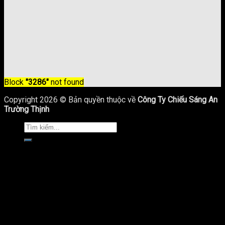
Block
"3286"
not found
Copyright 2026 © Bản quyền thuộc về
Công Ty Chiếu Sáng An
Trường Thịnh
Trang Chủ
Giới Thiệu
Sản Phẩm Chiếu Sáng
Cột Đèn Chiếu Sáng
Cột Đèn Cao Áp
Cột Đèn Sân Vườn
Cột Đèn Led Trang Trí
Trụ Đèn Pha Đa Giác
Trụ Đèn Giao Thông