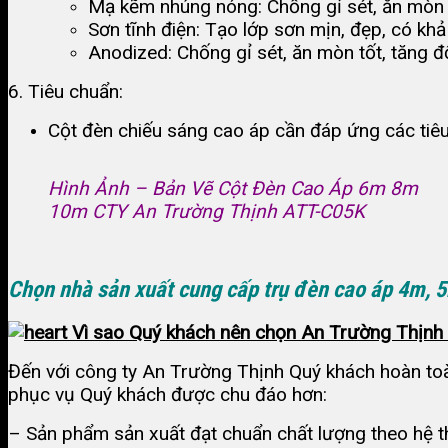
Mạ kẽm nhúng nóng: Chống gỉ sét, ăn mòn 
Sơn tĩnh điện: Tạo lớp sơn mịn, đẹp, có khả
Anodized: Chống gỉ sét, ăn mòn tốt, tăng 
6. Tiêu chuẩn:
Cột đèn chiếu sáng cao áp cần đáp ứng các tiêu
Hình Ảnh – Bản Vẽ Cột Đèn Cao Áp 6m 8m
10m CTY An Trường Thịnh ATT-C05K
Chọn nhà sản xuất cung cấp trụ đèn cao áp 4m,
Vì sao Quý khách nên chọn An Trường Thịnh đ
Đến với công ty An Trường Thịnh Quý khách hoàn toà
phục vụ Quý khách được chu đáo hơn:
– Sản phẩm sản xuất đạt chuẩn chất lượng theo hệ t