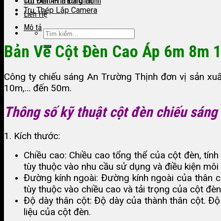
Trụ Đèn Pha Đa Giác
Cột Đèn An Trường Thịnh
Trụ Thép Lắp Camera
Liên Hệ
Mô tả
Bản Vẽ Cột Đèn Cao Áp 6m 8m 
Công ty chiếu sáng An Trường Thịnh đơn vị sản xuấ
10m,… đến 50m.
Thông số kỹ thuật cột đèn chiếu sáng 
1. Kích thước:
Chiều cao: Chiều cao tổng thể của cột đèn, tín
tùy thuộc vào nhu cầu sử dụng và điều kiện môi
Đường kính ngoài: Đường kính ngoài của thân c
tùy thuộc vào chiều cao và tải trọng của cột đèn
Độ dày thân cột: Độ dày của thành thân cột. Đ
liệu của cột đèn.