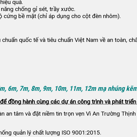
hiệu quả.
 năng chống gỉ sét, trầy xước.
độ cứng bề mặt (chỉ áp dụng cho cột đèn nhôm).
 chuẩn quốc tế và tiêu chuẩn Việt Nam về an toàn, chấ
 5m, 6m, 7m, 8m, 9m, 10m, 11m, 12m mạ nhúng kẽm
ể đồng hành cùng các dự án công trình và phát triển 
n an tâm và đặt niềm tin trọn vẹn Vì An Trường Thịn
hống quản lý chất lượng ISO 9001:2015.