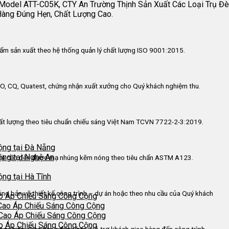
odel ATT-C05K, CTY An Trường Thịnh Sản Xuất Các Loại Trụ Đè
Hàng Đúng Hẹn, Chất Lượng Cao.
ẩm sản xuất theo hệ thống quản lý chất lượng ISO 9001:2015.
O, CQ, Quatest, chứng nhận xuất xưởng cho Quý khách nghiệm thu.
ất lượng theo tiêu chuẩn chiếu sáng Việt Nam TCVN 7722-2-3:2019.
ộng tại Đà Nẵng
ộng tại Nghệ An
và cần đèn được mạ nhúng kẽm nóng theo tiêu chẩn ASTM A123.
ng tại Hà Tĩnh
úng bản vẽ thiết kế công trình – dự án hoặc theo nhu cầu của Quý khách
o Áp Chiếu Sáng Công Cộng
Cao Áp Chiếu Sáng Công Cộng
 Cao Áp Chiếu Sáng Công Cộng
o Áp Chiếu Sáng Công Cộng
n nghiệp: Giao hàng đúng hẹn, Hỗ trợ khách giao hàng đến công trình.