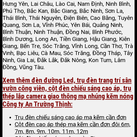
Hưng Yên, Lai Châu, Lào Cai, Nam Định, Ninh Bình,
Phú Thọ, Bắc Kan, Bắc Giang, Bắc Ninh, Sơn La,
Thái Bình, Thái Nguyên, Điện Biên, Cao Bằng, Tuyên
Quang, Sơn La, Vĩnh Phúc, Yên Bái, Quảng Ninh,
Bình Thuận, Ninh Thuận, Đồng Nai, Bình Phước,
Bình Dương, Long An, Tiền Giang, Hậu Giang, Kiên
Giang, Bến Tre, Sóc Trăng, Vĩnh Long, Cần Thơ, Trà
Vinh, Bạc Liêu, Cà Mau, Sóc Trăng, Đồng Tháp, Tây
Ninh, Gia Lai, Đắk Lắk, Đắk Nông, Kon Tum, Lâm
Đồng, Vũng Tàu.
Xem thêm đèn đường Led, trụ đèn trang trí sân
vườn công viên, cột đèn chiếu sáng cao áp, trụ
thép lắp camera giao thông mạ nhúng kẽm nóng
Công ty An Trường Thịnh:
Trụ đèn chiếu sáng cao áp mạ kẽm cần đơn
Cột đèn cao áp thép mạ kẽm cần đơn đôi 6m,
7m, 8m, 9m, 10m, 11m, 12m