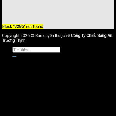
Block
"3286"
not found
Copyright 2026 © Bản quyền thuộc về
Công Ty Chiếu Sáng An
Trường Thịnh
Trang Chủ
Giới Thiệu
Sản Phẩm Chiếu Sáng
Cột Đèn Chiếu Sáng
Cột Đèn Cao Áp
Cột Đèn Sân Vườn
Cột Đèn Led Trang Trí
Trụ Đèn Pha Đa Giác
Trụ Đèn Giao Thông
Trụ Thép Lắp Camera
Bulong Khung Móng
Bản Vẽ Trụ Đèn Chiếu Sáng