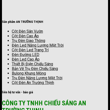
Sản phẩm AN TRƯỜNG THỊNH
Cột Đèn Sân Vườn
Cột Đèn Cao Áp
Trụ Đèn Giao Thông
Đèn Led Năng Lượng Mặt Trời
Cột Đèn Led Trang Trí
Đèn Đường LED
Đèn Led Cao Áp
Thiết Bị Điện Chiếu Sáng
Bản Vẽ Trụ Đèn Chiếu Sáng
Bulong Khung Móng
Trụ Đèn Năng Lượng Mặt Trời
Cột Đèn An Trường Thịnh
liên hệ tư vấn - báo giá
CÔNG TY TNHH CHIẾU SÁNG AN