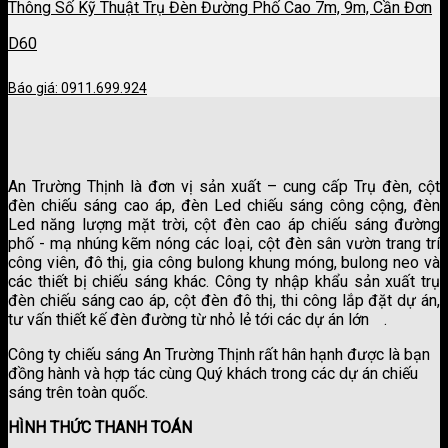
Thông Số Kỹ Thuật Trụ Đèn Đường Phố Cao 7m, 9m, Cần Đơn
D60
Báo giá: 0911.699.924
An Trường Thịnh là đơn vị sản xuất – cung cấp Trụ đèn, cột
đèn chiếu sáng cao áp, đèn Led chiếu sáng công cộng, đèn
Led năng lượng mặt trời, cột đèn cao áp chiếu sáng đường
phố - mạ nhúng kẽm nóng các loại, cột đèn sân vườn trang trí
công viên, đô thị, gia công bulong khung móng, bulong neo và
các thiết bị chiếu sáng khác. Công ty nhập khẩu sản xuất trụ
đèn chiếu sáng cao áp, cột đèn đô thị, thi công lắp đặt dự án,
tư vấn thiết kế đèn đường từ nhỏ lẻ tới các dự án lớn
.
công ty sơn kova
Công ty chiếu sáng An Trường Thịnh rất hân hạnh được là bạn
đồng hành và hợp tác cùng Quý khách trong các dự án chiếu
sáng trên toàn quốc.
HÌNH THỨC THANH TOÁN