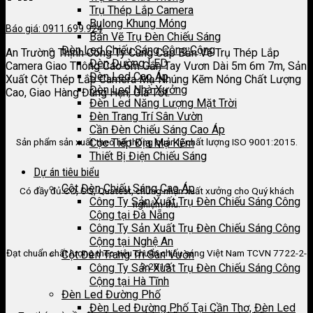
Trụ Thép Lắp Camera
Bulong Khung Móng
Báo giá: 0911.699.924
Bản Vẽ Trụ Đèn Chiếu Sáng
Đèn Led Chiếu Sáng Công Cộng
An Trường Thịnh Công Ty Cung Cấp Bản Vẽ Trụ Thép Lắp
Đèn Đường LED
Camera Giao Thông Cao 6m Gắn Tay Vươn Dài 5m 6m 7m, Sản
Đèn Led Cao Áp
Xuất Cột Thép Lắp Camera Mạ Nhúng Kẽm Nóng Chất Lượng
Đèn Led Nhà Xưởng
Cao, Giao Hàng Đúng Hẹn, Giá Tốt.
Đèn Led Năng Lượng Mặt Trời
Đèn Trang Trí Sân Vườn
Cần Đèn Chiếu Sáng Cao Áp
Sản phẩm sản xuất theo hệ thống quản lý chất lượng ISO 9001:2015.
Cọc Tiếp Địa Mạ Kẽm
Thiết Bị Điện Chiếu Sáng
Dự án tiêu biểu
Cột Đèn Chiếu Sáng Cao Áp
Có đầy đủ CO, CQ, Quatest, chứng nhận xuất xưởng cho Quý khách
Công Ty Sản Xuất Trụ Đèn Chiếu Sáng Công
nghiệm thu.
Cộng tại Đà Nẵng
Công Ty Sản Xuất Trụ Đèn Chiếu Sáng Công
Cộng tại Nghệ An
Đạt chuẩn chất lượng theo tiêu chuẩn chiếu sáng Việt Nam TCVN 7722-2-
Cột Đèn Trang Trí Sân Vườn
3:2019.
Công Ty Sản Xuất Trụ Đèn Chiếu Sáng Công
Cộng tại Hà Tĩnh
Đèn Led Đường Phố
Đèn Led Đường Phố Tại Cần Thơ, Đèn Led