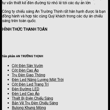
tư vấn thiết kế đèn đường từ nhỏ lẻ tới các dự án lớn
.
công ty sơn kova
Công ty chiếu sáng An Trường Thịnh rất hân hạnh được là bạn
đồng hành và hợp tác cùng Quý khách trong các dự án chiếu
sáng trên toàn quốc.
HÌNH THỨC THANH TOÁN
Sản phẩm AN TRƯỜNG THỊNH
Cột Đèn Sân Vườn
Cột Đèn Cao Áp
Trụ Đèn Giao Thông
Đèn Led Năng Lượng Mặt Trời
Cột Đèn Led Trang Trí
Đèn Đường LED
Đèn Led Cao Áp
Thiết Bị Điện Chiếu Sáng
Bản Vẽ Trụ Đèn Chiếu Sáng
Bulong Khung Móng