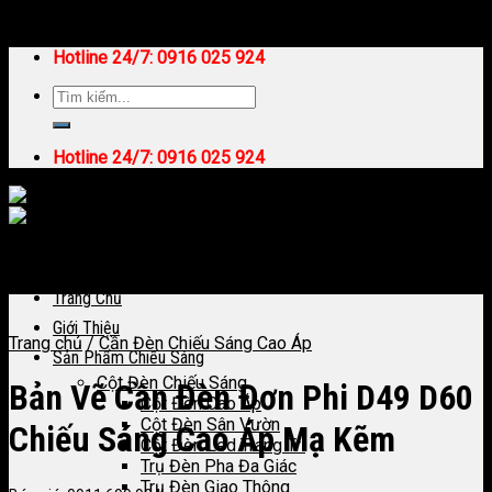
Skip to content
Hotline 24/7:
0916 025 924
Hotline 24/7:
0916 025 924
Trang Chủ
Giới Thiệu
Trang chủ
/
Cần Đèn Chiếu Sáng Cao Áp
Sản Phẩm Chiếu Sáng
Cột Đèn Chiếu Sáng
Bản Vẽ Cần Đèn Đơn Phi D49 D60
Cột Đèn Cao Áp
Cột Đèn Sân Vườn
Chiếu Sáng Cao Áp Mạ Kẽm
Cột Đèn Led Trang Trí
Trụ Đèn Pha Đa Giác
Trụ Đèn Giao Thông