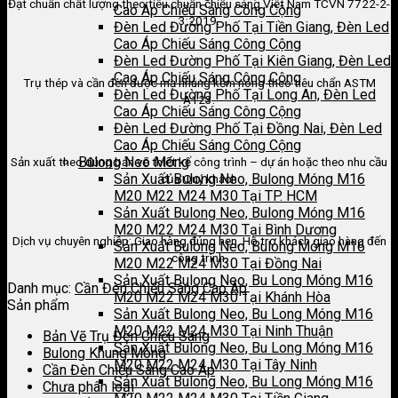
Đạt chuẩn chất lượng theo tiêu chuẩn chiếu sáng Việt Nam TCVN 7722-2-
Cao Áp Chiếu Sáng Công Cộng
3:2019.
Đèn Led Đường Phố Tại Tiền Giang, Đèn Led
Cao Áp Chiếu Sáng Công Cộng
Đèn Led Đường Phố Tại Kiên Giang, Đèn Led
Cao Áp Chiếu Sáng Công Cộng
Trụ thép và cần đèn được mạ nhúng kẽm nóng theo tiêu chẩn ASTM
Đèn Led Đường Phố Tại Long An, Đèn Led
A123.
Cao Áp Chiếu Sáng Công Cộng
Đèn Led Đường Phố Tại Đồng Nai, Đèn Led
Cao Áp Chiếu Sáng Công Cộng
Bulong Neo Móng
Sản xuất theo đúng bản vẽ thiết kế công trình – dự án hoặc theo nhu cầu
Sản Xuất Bulong Neo, Bulong Móng M16
của Quý khách
M20 M22 M24 M30 Tại TP. HCM
Sản Xuất Bulong Neo, Bulong Móng M16
M20 M22 M24 M30 Tại Bình Dương
Dịch vụ chuyên nghiệp: Giao hàng đúng hẹn, Hỗ trợ khách giao hàng đến
Sản Xuất Bulong Neo, Bulong Móng M16
công trình.
M20 M22 M24 M30 Tại Đồng Nai
Sản Xuất Bulong Neo, Bu Long Móng M16
Danh mục:
Cần Đèn Chiếu Sáng Cao Áp
M20 M22 M24 M30 Tại Khánh Hòa
Sản phẩm
Sản Xuất Bulong Neo, Bu Long Móng M16
M20 M22 M24 M30 Tại Ninh Thuận
Bản Vẽ Trụ Đèn Chiếu Sáng
Sản Xuất Bulong Neo, Bu Long Móng M16
Bulong Khung Móng
M20 M22 M24 M30 Tại Tây Ninh
Cần Đèn Chiếu Sáng Cao Áp
Sản Xuất Bulong Neo, Bu Long Móng M16
Chưa phân loại