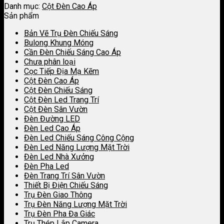
Danh mục:
Cột Đèn Cao Áp
Sản phẩm
Bản Vẽ Trụ Đèn Chiếu Sáng
Bulong Khung Móng
Cần Đèn Chiếu Sáng Cao Áp
Chưa phân loại
Cọc Tiếp Địa Mạ Kẽm
Cột Đèn Cao Áp
Cột Đèn Chiếu Sáng
Cột Đèn Led Trang Trí
Cột Đèn Sân Vườn
Đèn Đường LED
Đèn Led Cao Áp
Đèn Led Chiếu Sáng Công Cộng
Đèn Led Năng Lượng Mặt Trời
Đèn Led Nhà Xưởng
Đèn Pha Led
Đèn Trang Trí Sân Vườn
Thiết Bị Điện Chiếu Sáng
Trụ Đèn Giao Thông
Trụ Đèn Năng Lượng Mặt Trời
Trụ Đèn Pha Đa Giác
Trụ Thép Lắp Camera