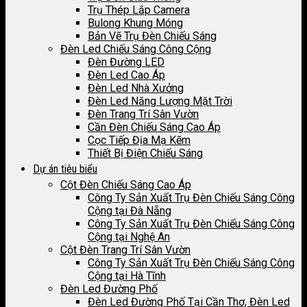
Trụ Thép Lắp Camera
Bulong Khung Móng
Bản Vẽ Trụ Đèn Chiếu Sáng
Đèn Led Chiếu Sáng Công Cộng
Đèn Đường LED
Đèn Led Cao Áp
Đèn Led Nhà Xưởng
Đèn Led Năng Lượng Mặt Trời
Đèn Trang Trí Sân Vườn
Cần Đèn Chiếu Sáng Cao Áp
Cọc Tiếp Địa Mạ Kẽm
Thiết Bị Điện Chiếu Sáng
Dự án tiêu biểu
Cột Đèn Chiếu Sáng Cao Áp
Công Ty Sản Xuất Trụ Đèn Chiếu Sáng Công
Cộng tại Đà Nẵng
Công Ty Sản Xuất Trụ Đèn Chiếu Sáng Công
Cộng tại Nghệ An
Cột Đèn Trang Trí Sân Vườn
Công Ty Sản Xuất Trụ Đèn Chiếu Sáng Công
Cộng tại Hà Tĩnh
Đèn Led Đường Phố
Đèn Led Đường Phố Tại Cần Thơ, Đèn Led