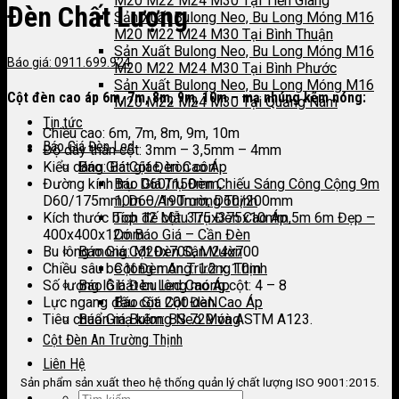
M20 M22 M24 M30 Tại Tiền Giang
Đèn Chất Lượng
Sản Xuất Bulong Neo, Bu Long Móng M16
M20 M22 M24 M30 Tại Bình Thuận
Sản Xuất Bulong Neo, Bu Long Móng M16
Báo giá: 0911.699.924
M20 M22 M24 M30 Tại Bình Phước
Sản Xuất Bulong Neo, Bu Long Móng M16
Cột đèn cao áp 6m, 7m, 8m, 9m, 10m – mạ nhúng kẽm nóng:
M20 M22 M24 M30 Tại Quảng Nam
Tin tức
Chiều cao: 6m, 7m, 8m, 9m, 10m
Báo Giá Đèn Led
Độ dày thân cột: 3mm – 3,5mm – 4mm
Báo Giá Cột Đèn Cao Áp
Kiểu dáng: Bát giác, tròn côn
Báo Giá Trụ Đèn Chiếu Sáng Công Cộng 9m
Đường kính trụ: D60/150mm,
10m – An Trường Thịnh
D60/175mm, D60/190mm, D60/200mm
Top 12 Mẫu Trụ Đèn Cao Áp 5m 6m Đẹp –
Kích thước bích đế cột: 375x375x10mm,
Có Báo Giá – Cần Đèn
400x400x12mm
Báo Giá Cột Đèn Sân Vườn
Bu lông móng: M20x700, M24x700
Cột Đèn An Trường Thịnh
Chiều sâu bê tông móng: 1.2 x 1.0m
Báo Giá Đèn Led Cao Áp
Số lượng lỗ bắt bu lông móng cột: 4 – 8
Báo Giá Cột Đèn Cao Áp
Lực ngang đầu cột: 200 daN
Báo Giá Bulong Neo Móng
Tiêu chuẩn mạ kẽm: BS 729 và ASTM A123​.
Cột Đèn An Trường Thịnh
Liên Hệ
Sản phẩm sản xuất theo hệ thống quản lý chất lượng ISO 9001:2015.