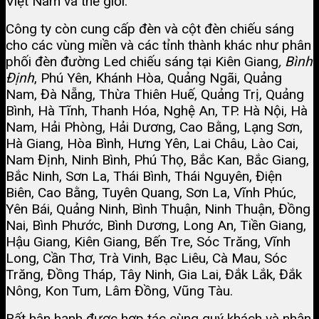
Việt Nam và thế giới.
Công ty còn cung cấp đèn và cột đèn chiếu sáng
cho các vùng miền và các tỉnh thành khác như phân
phối đèn đường Led chiếu sáng tại Kiên Giang
,
Bình
Định
, Phú Yên, Khánh Hòa, Quảng Ngãi, Quảng
Nam, Đà Nẵng, Thừa Thiên Huế, Quảng Trị, Quảng
Bình, Hà Tĩnh, Thanh Hóa, Nghệ An, TP. Hà Nội, Hà
Nam, Hải Phòng, Hải Dương, Cao Bằng, Lạng Sơn,
Hà Giang, Hòa Bình, Hưng Yên, Lai Châu, Lào Cai,
Nam Định, Ninh Bình, Phú Thọ, Bắc Kan, Bắc Giang,
Bắc Ninh, Sơn La, Thái Bình, Thái Nguyên, Điện
Biên, Cao Bằng, Tuyên Quang, Sơn La, Vĩnh Phúc,
Yên Bái, Quảng Ninh, Bình Thuận, Ninh Thuận, Đồng
Nai, Bình Phước, Bình Dương, Long An, Tiền Giang,
Hậu Giang, Kiên Giang, Bến Tre, Sóc Trăng, Vĩnh
Long, Cần Thơ, Trà Vinh, Bạc Liêu, Cà Mau, Sóc
Trăng, Đồng Tháp, Tây Ninh, Gia Lai, Đắk Lắk, Đắk
Nông, Kon Tum, Lâm Đồng, Vũng Tàu.
Rất hân hạnh được hợp tác cùng quý khách và nhận