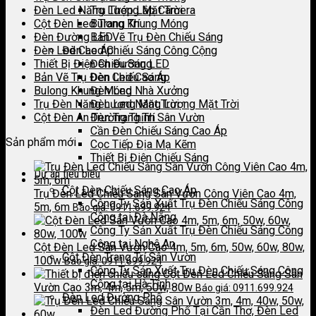
Đèn Led Năng Lượng Mặt Trời
Trụ Thép Lắp Camera
Cột Đèn Led Trang Trí
Bulong Khung Móng
Đèn Đường LED
Bản Vẽ Trụ Đèn Chiếu Sáng
Đèn Led Cao Áp
Đèn Led Chiếu Sáng Công Cộng
Thiết Bị Điện Chiếu Sáng
Đèn Đường LED
Bản Vẽ Trụ Đèn Chiếu Sáng
Đèn Led Cao Áp
Bulong Khung Móng
Đèn Led Nhà Xưởng
Trụ Đèn Năng Lượng Mặt Trời
Đèn Led Năng Lượng Mặt Trời
Cột Đèn An Trường Thịnh
Đèn Trang Trí Sân Vườn
Cần Đèn Chiếu Sáng Cao Áp
Sản phẩm mới
Cọc Tiếp Địa Mạ Kẽm
Thiết Bị Điện Chiếu Sáng
Dự án tiêu biểu
Cột Đèn Chiếu Sáng Cao Áp
Trụ Đèn Led Chiếu Sáng Sân Vườn Công Viên Cao 4m,
Công Ty Sản Xuất Trụ Đèn Chiếu Sáng Công
5m, 6m
Báo giá: 0911.699.924
Cộng tại Đà Nẵng
Công Ty Sản Xuất Trụ Đèn Chiếu Sáng Công
Cộng tại Nghệ An
Cột Đèn Led Sân Vườn Cao 4m, 5m, 6m, 50w, 60w, 80w,
Cột Đèn Trang Trí Sân Vườn
100w
Báo giá: 0911.699.924
Công Ty Sản Xuất Trụ Đèn Chiếu Sáng Công
Cột Đèn Led Chiếu Sáng Sân
Cộng tại Hà Tĩnh
Vườn Cao 3m, 4m, 5m, 50w, 80w
Báo giá: 0911.699.924
Đèn Led Đường Phố
Đèn Led Đường Phố Tại Cần Thơ, Đèn Led