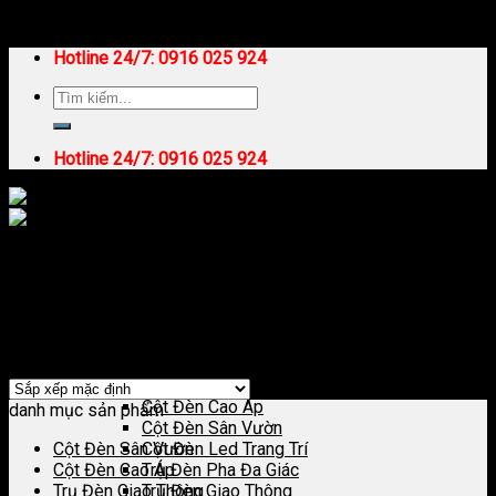
Skip to content
Hotline 24/7:
0916 025 924
Hotline 24/7:
0916 025 924
Trang chủ
/
Sản phẩm được gắn thẻ “Cột Lắp Camera”
Trang Chủ
Lọc
Giới Thiệu
Hiển thị kết quả duy nhất
Sản Phẩm Chiếu Sáng
Cột Đèn Chiếu Sáng
Cột Đèn Cao Áp
danh mục sản phẩm
Cột Đèn Sân Vườn
Cột Đèn Sân Vườn
Cột Đèn Led Trang Trí
Cột Đèn Cao Áp
Trụ Đèn Pha Đa Giác
Trụ Đèn Giao Thông
Trụ Đèn Giao Thông