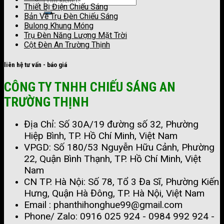
Thiết Bị Điện Chiếu Sáng
Bản Vẽ Trụ Đèn Chiếu Sáng
Bulong Khung Móng
Trụ Đèn Năng Lượng Mặt Trời
Cột Đèn An Trường Thịnh
liên hệ tư vấn - báo giá
CÔNG TY TNHH CHIẾU SÁNG AN
TRƯỜNG THỊNH
Địa Chỉ: Số 30A/19 đường số 32, Phường
Hiệp Bình, TP. Hồ Chí Minh, Việt Nam
VPGD: Số 180/53 Nguyễn Hữu Cảnh, Phường
22, Quận Bình Thạnh, TP. Hồ Chí Minh, Việt
Nam
CN TP. Hà Nội: Số 78, Tổ 3 Đa Sĩ, Phường Kiến
Hưng, Quận Hà Đông, TP. Hà Nội, Việt Nam
Email : phanthihonghue99@gmail.com
Phone/ Zalo:
0916 025 924 - 0984 992 924 -