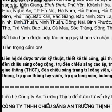
Cột Đèn An Trường Thịnh
sáng tại Kiên Giang
,
Bình Định
, Phú Yên, Khánh Hòa,
Liên Hệ
Hóa, Nghệ An, TP. Hà Nội, Hà Nam, Hải Phòng, Hải D
Bình, Phú Thọ, Bắc Kan, Bắc Giang, Bắc Ninh, Sơn La
Ninh, Bình Thuận, Ninh Thuận, Đồng Nai, Bình Phước,
Thơ, Trà Vinh, Bạc Liêu, Cà Mau, Sóc Trăng, Đồng T
Rất hân hạnh được hợp tác cùng quý khách và nhận đ
Trân trọng cảm ơn!
Liên hệ để được tư vấn kỹ thuật, thiết kế thi công, giá
đèn chiếu sáng công cộng
,
trụ đèn chiếu sáng cao áp
, 
giao thông (THGT), đèn chiếu sáng trang trí công viên,
thông, trụ giao thông tay vươn, trụ giá long môn,
bulong
============================================
Liên hệ Công ty An Trường Thịnh để được tư vấn kỹ t
CÔNG TY TNHH CHIẾU SÁNG AN TRƯỜNG THỊNH