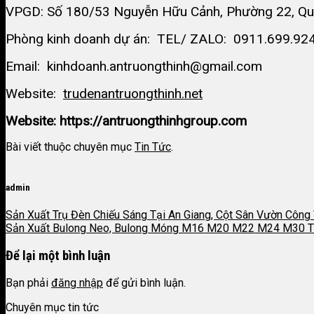
VPGD: Số 180/53 Nguyễn Hữu Cảnh, Phường 22, Quậ
Phòng kinh doanh dự án: TEL/ ZALO: 0911.699.92
Email: kinhdoanh.antruongthinh@gmail.com
Website:
trudenantruongthinh.net
Website: https://antruongthinhgroup.com
Bài viết thuộc chuyên mục
Tin Tức
.
admin
Sản Xuất Trụ Đèn Chiếu Sáng Tại An Giang, Cột Sân Vườn Công
Sản Xuất Bulong Neo, Bulong Móng M16 M20 M22 M24 M30 Tạ
Để lại một bình luận
Bạn phải
đăng nhập
để gửi bình luận.
Chuyên mục tin tức