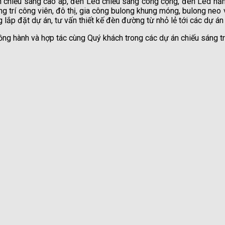
n chiếu sáng cao áp, đèn Led chiếu sáng công cộng, đèn Led năn
 trí công viên, đô thị, gia công bulong khung móng, bulong neo v
 lắp đặt dự án, tư vấn thiết kế đèn đường từ nhỏ lẻ tới các dự án
ồng hành và hợp tác cùng Quý khách trong các dự án chiếu sáng tr