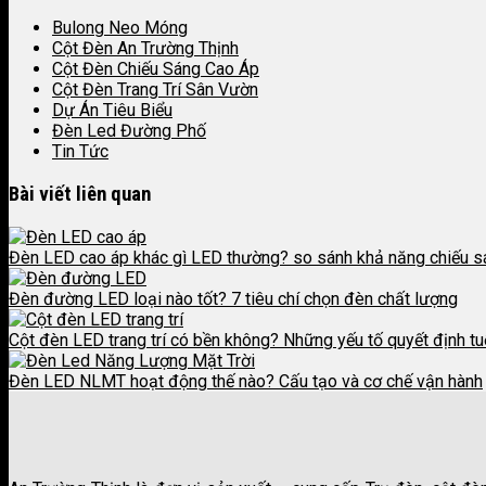
Bulong Neo Móng
Cột Đèn An Trường Thịnh
Cột Đèn Chiếu Sáng Cao Áp
Cột Đèn Trang Trí Sân Vườn
Dự Án Tiêu Biểu
Đèn Led Đường Phố
Tin Tức
Bài viết liên quan
Đèn LED cao áp khác gì LED thường? so sánh khả năng chiếu s
Đèn đường LED loại nào tốt? 7 tiêu chí chọn đèn chất lượng
Cột đèn LED trang trí có bền không? Những yếu tố quyết định tu
Đèn LED NLMT hoạt động thế nào? Cấu tạo và cơ chế vận hành