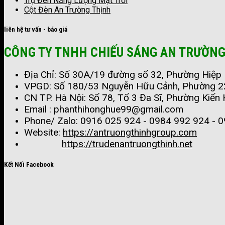
Trụ Đèn Năng Lượng Mặt Trời
Cột Đèn An Trường Thịnh
liên hệ tư vấn - báo giá
CÔNG TY TNHH CHIẾU SÁNG AN TRƯỜNG
Địa Chỉ: Số 30A/19 đường số 32, Phường Hiệp B
VPGD: Số 180/53 Nguyễn Hữu Cảnh, Phường 22,
CN TP. Hà Nội: Số 78, Tổ 3 Đa Sĩ, Phường Kiến
Email : phanthihonghue99@gmail.com
Phone/ Zalo:
0916 025 924 - 0984 992 924 - 0
Website:
https://antruongthinhgroup.com
https://trudenantruongthinh.net
Kết Nối Facebook