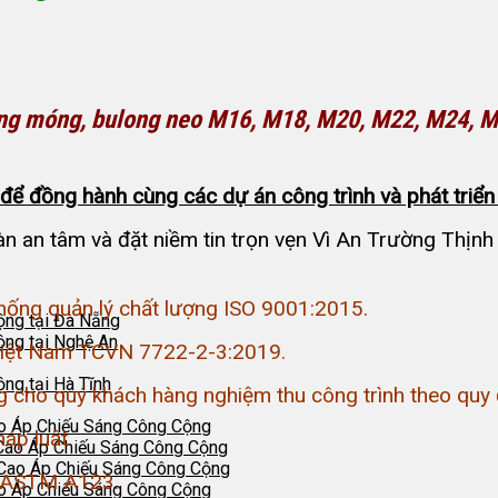
long móng, bulong neo M16, M18, M20, M22, M24,
ể đồng hành cùng các dự án công trình và phát triển 
n an tâm và đặt niềm tin trọn vẹn Vì An Trường Thịn
hống quản lý chất lượng ISO 9001:2015.
ộng tại Đà Nẵng
ộng tại Nghệ An
 Việt Nam TCVN 7722-2-3:2019.
ng tại Hà Tĩnh
 cho quý khách hàng nghiệm thu công trình theo quy 
o Áp Chiếu Sáng Công Cộng
áp luật.
Cao Áp Chiếu Sáng Công Cộng
 Cao Áp Chiếu Sáng Công Cộng
n ASTM A123.
o Áp Chiếu Sáng Công Cộng