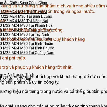
ao Áp Chiếu Sáng Công Cộng
 dùng và sử dụng sản phẩm dịch vụ trong nhiều năm qu
800+ công trình dự án lớn trong và ngoài nước.
0 M22 M24 M30 Tại TP. HCM
0 M22 M24 M30 Tại Bình Dương
ình.
0 M22 M24 M30 Tại Đồng Nai
20 M22 M24 M30 Tại Khánh Hòa
 thiết bị chiếu sáng công cộng.
0 M22 M24 M30 Tại Ninh Thuận
0 M22 M24 M30 Tại Tây Ninh
dự án hoặc theo nhu cầu của Quý khách hàng
0 M22 M24 M30 Tại Tiền Giang
0 M22 M24 M30 Tại Bình Thuận
20 M22 M24 M30 Tại Bình Phước
20 M22 M24 M30 Tại Quảng Nam
 chi phí thấp.
 trợ và phục vụ khách hàng tốt nhất.
m – An Trường Thịnh
ân viên công ty phối hợp với khách hàng để đưa sản p
Báo Giá – Cần Đèn
g sản phẩm và uy tín công ty.
ương hiệu nổi tiếng trong nước và cả thế giới. Sản ph
èn chiếu sáng cho các vùng miền và các tỉnh thành k