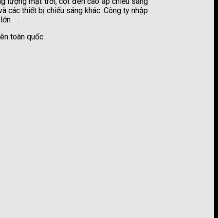
g lượng mặt trời, cột đèn cao áp chiếu sáng
à các thiết bị chiếu sáng khác. Công ty nhập
 lớn
.
công ty sơn kova
ên toàn quốc.