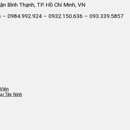
n Bình Thạnh, TP. Hồ Chí Minh, VN
4 – 0984.992.924 – 0932.150.636 – 093.339.5857
 Viên
i Tây Ninh