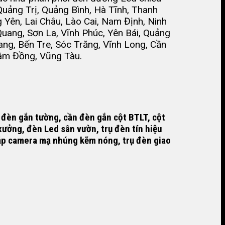
uảng Trị, Quảng Bình, Hà Tĩnh, Thanh
Yên, Lai Châu, Lào Cai, Nam Định, Ninh
Quang, Sơn La, Vĩnh Phúc, Yên Bái, Quảng
ang, Bến Tre, Sóc Trăng, Vĩnh Long, Cần
Lâm Đồng, Vũng Tàu.
 đèn gắn tường, cần đèn gắn cột BTLT,
cột
xưởng, đèn Led sân vườn, trụ đèn tín hiệu
 lắp camera mạ nhúng kẽm nóng, trụ đèn giao