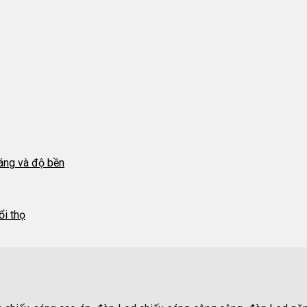
áng và độ bền
ổi thọ