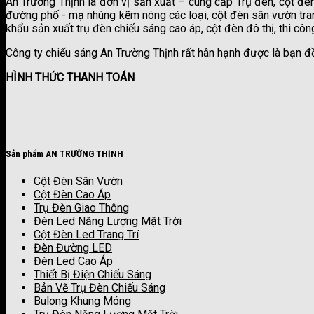
An Trường Thịnh là đơn vị sản xuất – cung cấp Trụ đèn, cột đè
đường phố - mạ nhúng kẽm nóng các loại, cột đèn sân vườn trang
khẩu sản xuất trụ đèn chiếu sáng cao áp, cột đèn đô thị, thi công
Công ty chiếu sáng An Trường Thịnh rất hân hạnh được là bạn đ
HÌNH THỨC THANH TOÁN
Sản phẩm AN TRƯỜNG THỊNH
Cột Đèn Sân Vườn
Cột Đèn Cao Áp
Trụ Đèn Giao Thông
Đèn Led Năng Lượng Mặt Trời
Cột Đèn Led Trang Trí
Đèn Đường LED
Đèn Led Cao Áp
Thiết Bị Điện Chiếu Sáng
Bản Vẽ Trụ Đèn Chiếu Sáng
Bulong Khung Móng